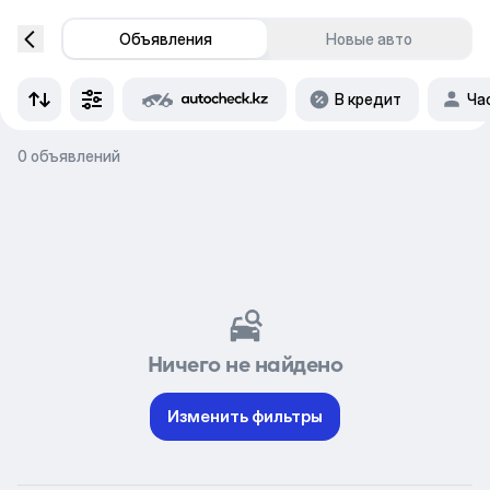
Объявления
Новые авто
В кредит
Ча
0 объявлений
Ничего не найдено
Изменить фильтры