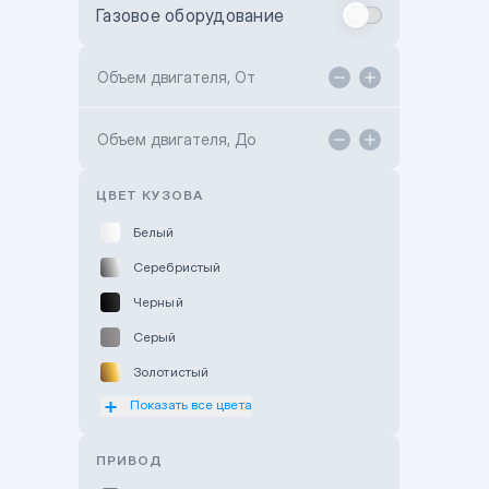
Газовое оборудование
Toyota Astana
Toyota Kokshetau
Объем двигателя, От
TANK Motors Karaganda
Объем двигателя, До
Hyundai ShymCity
Toyota Shygys
ЦВЕТ КУЗОВА
Белый
Серебристый
Черный
Серый
Золотистый
Показать все цвета
Оранжевый
Розовый
ПРИВОД
Красный