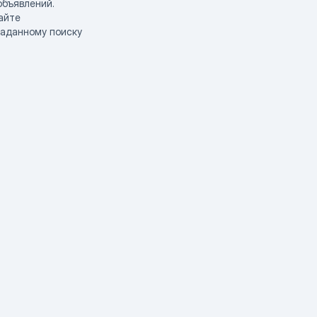
объявлений.
айте
заданному поиску