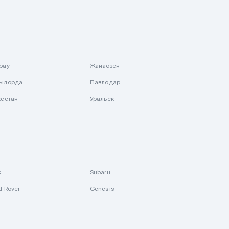
рау
Жанаозен
ылорда
Павлодар
кестан
Уральск
k
Subaru
d Rover
Genesis