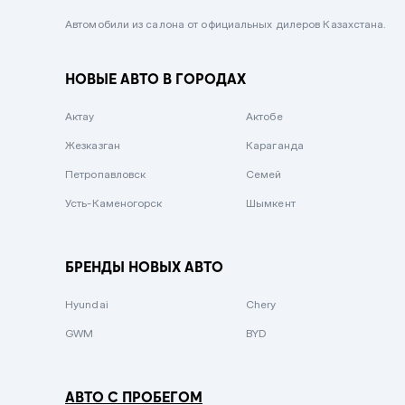
Черный металлик
Автомобили из салона от официальных дилеров Казахстана.
Стальной
НОВЫЕ АВТО В ГОРОДАХ
Вишневый
Серебристый металлик
Актау
Актобе
Темно-коричневый
Жезказган
Караганда
Бело-Дымчатый
Петропавловск
Семей
Светло-зелёный металлик
Усть-Каменогорск
Шымкент
Бирюзовый
Темно-синий металлик
БРЕНДЫ НОВЫХ АВТО
Зеленый металлик
Hyundai
Chery
Комбинированный
GWM
BYD
АВТО С ПРОБЕГОМ