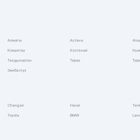
Алматы
Астана
Аты
Кокшетау
Костанай
Кыз
Талдыкорган
Тараз
Тур
Экибастуз
Changan
Haval
Tan
Toyota
BMW
Lan