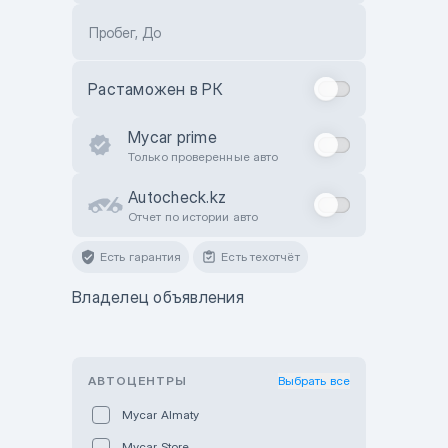
Пробег, До
Растаможен в РК
Mycar prime
Только проверенные авто
Autocheck.kz
Отчет по истории авто
Есть гарантия
Есть техотчёт
Владелец объявления
АВТОЦЕНТРЫ
Выбрать все
Mycar Almaty
Mycar Store