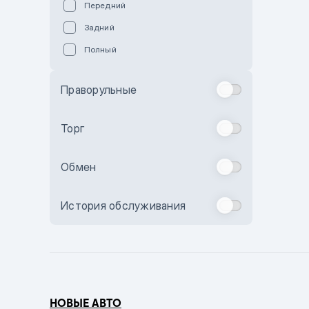
Передний
Пурпурный
Задний
Коричневый
Полный
Голубой
Синий
Праворульные
Фиолетовый
Зеленый
Торг
Желтый
Обмен
Бежевый
Бордовый
История обслуживания
Комбинированный
Бронзовый
Темно-синий
Серый металлик
НОВЫЕ АВТО
Сиреневый металлик