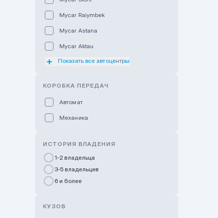
Mycar Raiymbek
Mycar Astana
Mycar Aktau
Показать все автоцентры
Mycar Uralsk
Haval & Tank Kyzylorda
КОРОБКА ПЕРЕДАЧ
Haval & Tank Pavlodar
Автомат
Bavaria Almaty
Механика
Mycar Shymkent
Bavaria Astana
ИСТОРИЯ ВЛАДЕНИЯ
GWM Nurly Zhol
1-2 владельца
3-5 владельцев
Chery Astana
6 и более
Changan Auto Nurly Zhol
Haval Atyrau
КУЗОВ
Hyundai Auto Almaty