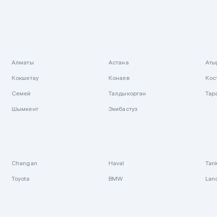
Алматы
Астана
Аты
Кокшетау
Конаев
Кос
Семей
Талдыкорган
Тар
Шымкент
Экибастуз
Changan
Haval
Tan
Toyota
BMW
Lan