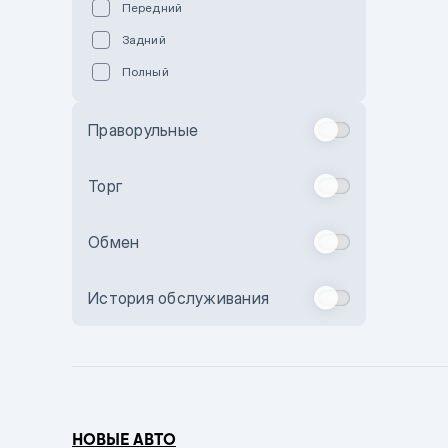
Передний
Пурпурный
Задний
Коричневый
Полный
Голубой
Синий
Праворульные
Фиолетовый
Зеленый
Торг
Желтый
Обмен
Бежевый
Бордовый
История обслуживания
Комбинированный
Бронзовый
Темно-синий
Серый металлик
НОВЫЕ АВТО
Сиреневый металлик