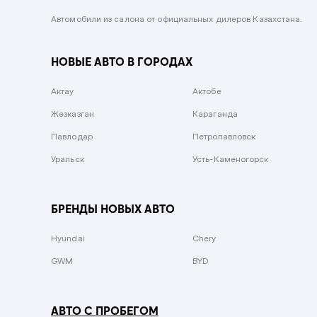
Черный металлик
Автомобили из салона от официальных дилеров Казахстана.
Стальной
НОВЫЕ АВТО В ГОРОДАХ
Вишневый
Серебристый металлик
Актау
Актобе
Темно-коричневый
Жезказган
Караганда
Бело-Дымчатый
Павлодар
Петропавловск
Светло-зелёный металлик
Уральск
Усть-Каменогорск
Бирюзовый
Темно-синий металлик
БРЕНДЫ НОВЫХ АВТО
Зеленый металлик
Hyundai
Chery
Комбинированный
GWM
BYD
АВТО С ПРОБЕГОМ