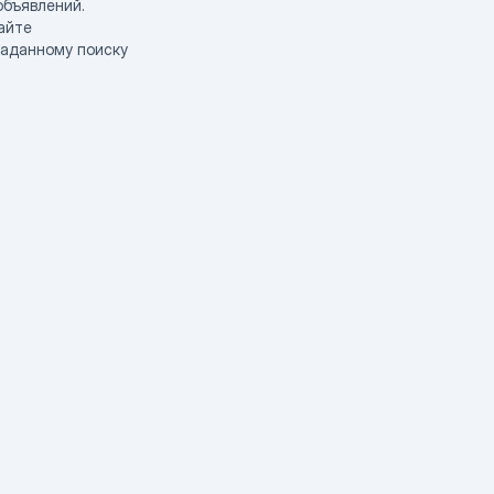
объявлений.
айте
заданному поиску