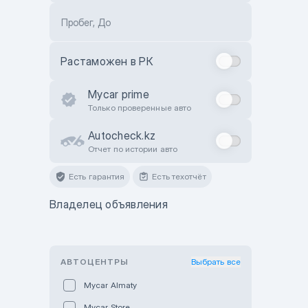
Пробег, До
Растаможен в РК
Mycar prime
Только проверенные авто
Autocheck.kz
Отчет по истории авто
Есть гарантия
Есть техотчёт
Владелец объявления
АВТОЦЕНТРЫ
Выбрать все
Mycar Almaty
Mycar Store