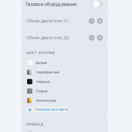
Газовое оборудование
Toyota Astana
Toyota Kokshetau
Объем двигателя, От
TANK Motors Karaganda
Объем двигателя, До
Hyundai ShymCity
Toyota Shygys
ЦВЕТ КУЗОВА
Белый
Серебристый
Черный
Серый
Золотистый
Показать все цвета
Оранжевый
Розовый
ПРИВОД
Красный