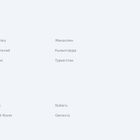
рау
Жанаозен
танай
Кызылорда
аз
Туркестан
k
Subaru
d Rover
Genesis