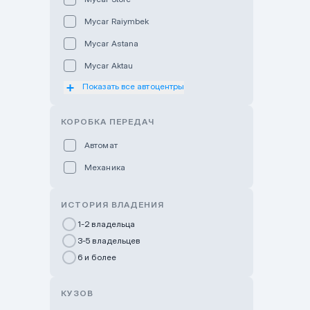
Mycar Raiymbek
Mycar Astana
Mycar Aktau
Показать все автоцентры
Mycar Uralsk
Haval & Tank Kyzylorda
КОРОБКА ПЕРЕДАЧ
Haval & Tank Pavlodar
Автомат
Bavaria Almaty
Механика
Mycar Shymkent
Bavaria Astana
ИСТОРИЯ ВЛАДЕНИЯ
GWM Nurly Zhol
1-2 владельца
3-5 владельцев
Chery Astana
6 и более
Changan Auto Nurly Zhol
Haval Atyrau
КУЗОВ
Hyundai Auto Almaty