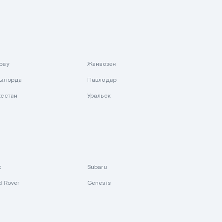
рау
Жанаозен
ылорда
Павлодар
кестан
Уральск
k
Subaru
d Rover
Genesis