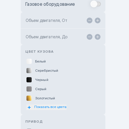
Газовое оборудование
Toyota Astana
Toyota Kokshetau
Объем двигателя, От
TANK Motors Karaganda
Объем двигателя, До
Hyundai ShymCity
Toyota Shygys
ЦВЕТ КУЗОВА
Белый
Серебристый
Черный
Серый
Золотистый
Показать все цвета
Оранжевый
Розовый
ПРИВОД
Красный