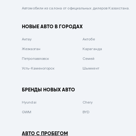
Черный металлик
Автомобили из салона от официальных дилеров Казахстана.
Стальной
НОВЫЕ АВТО В ГОРОДАХ
Вишневый
Серебристый металлик
Актау
Актобе
Темно-коричневый
Жезказган
Караганда
Бело-Дымчатый
Петропавловск
Семей
Светло-зелёный металлик
Усть-Каменогорск
Шымкент
Бирюзовый
Темно-синий металлик
БРЕНДЫ НОВЫХ АВТО
Зеленый металлик
Hyundai
Chery
Комбинированный
GWM
BYD
АВТО С ПРОБЕГОМ