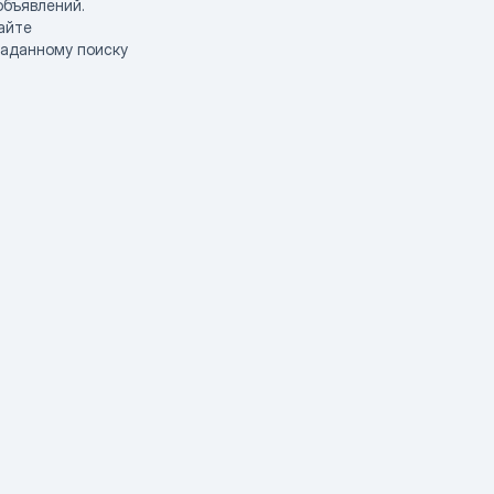
объявлений.
айте
заданному поиску