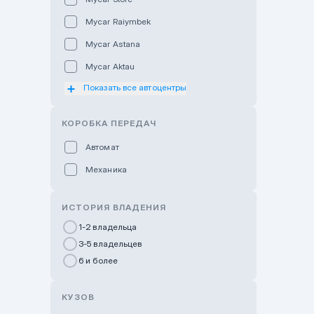
Mycar Raiymbek
Mycar Astana
Mycar Aktau
Показать все автоцентры
Mycar Uralsk
Haval & Tank Kyzylorda
КОРОБКА ПЕРЕДАЧ
Haval & Tank Pavlodar
Автомат
Bavaria Almaty
Механика
Mycar Shymkent
Bavaria Astana
ИСТОРИЯ ВЛАДЕНИЯ
GWM Nurly Zhol
1-2 владельца
3-5 владельцев
Chery Astana
6 и более
Changan Auto Nurly Zhol
Haval Atyrau
КУЗОВ
Hyundai Auto Almaty