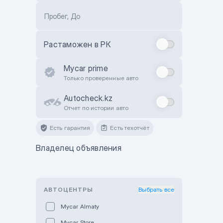
Пробег, До
Растаможен в РК
Mycar prime
Только проверенные авто
Autocheck.kz
Отчет по истории авто
Есть гарантия
Есть техотчёт
Владелец объявления
АВТОЦЕНТРЫ
Выбрать все
Mycar Almaty
Mycar Store