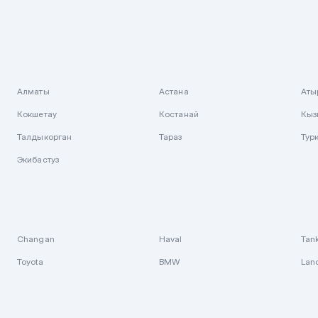
Алматы
Астана
Аты
Кокшетау
Костанай
Кыз
Талдыкорган
Тараз
Тур
Экибастуз
Changan
Haval
Tan
Toyota
BMW
Lan