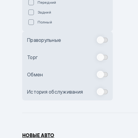
Передний
Пурпурный
Задний
Коричневый
Полный
Голубой
Синий
Праворульные
Фиолетовый
Зеленый
Торг
Желтый
Обмен
Бежевый
Бордовый
История обслуживания
Комбинированный
Бронзовый
Темно-синий
Серый металлик
НОВЫЕ АВТО
Сиреневый металлик