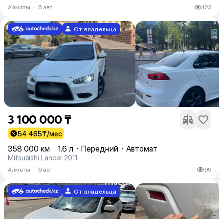
Алматы
·
6 авг
123
От владельца
3 100 000 ₸
54 465
₸/мес
358 000 км
·
1.6 л
·
Передний
·
Автомат
Mitsubishi Lancer 2011
Алматы
·
6 авг
99
От владельца