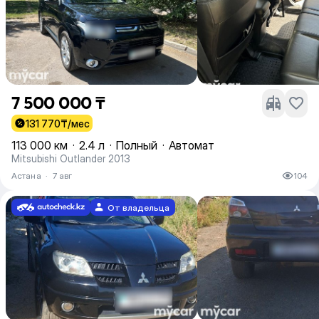
7 500 000 ₸
131 770
₸/мес
113 000 км
·
2.4 л
·
Полный
·
Автомат
Mitsubishi Outlander 2013
Астана
·
7 авг
104
От владельца