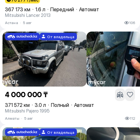
367 173 км
·
1.6 л
·
Передний
·
Автомат
Mitsubishi Lancer 2013
Астана
·
5 авг
106
От владельца
4 000 000 ₸
371 572 км
·
3.0 л
·
Полный
·
Автомат
Mitsubishi Pajero 1995
Алматы
·
5 авг
112
От владельца