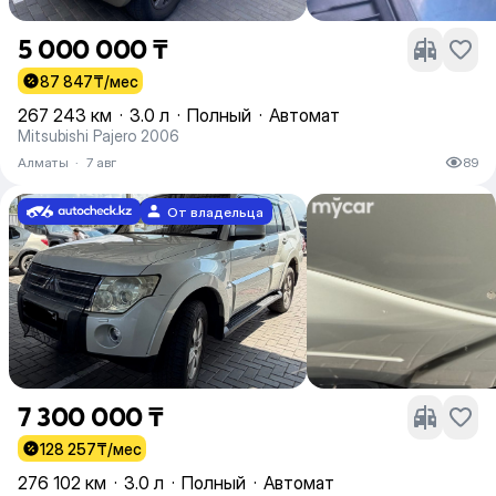
5 000 000 ₸
87 847
₸/мес
267 243 км
·
3.0 л
·
Полный
·
Автомат
Mitsubishi Pajero 2006
Алматы
·
7 авг
89
От владельца
7 300 000 ₸
128 257
₸/мес
276 102 км
·
3.0 л
·
Полный
·
Автомат