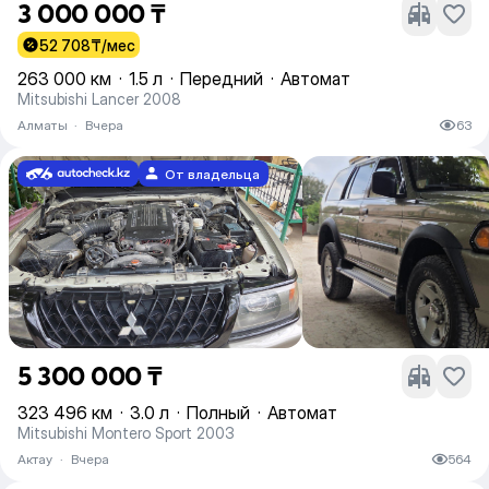
3 000 000 ₸
52 708
₸/мес
263 000 км
·
1.5 л
·
Передний
·
Автомат
Mitsubishi Lancer 2008
Алматы
·
Вчера
63
От владельца
5 300 000 ₸
323 496 км
·
3.0 л
·
Полный
·
Автомат
Mitsubishi Montero Sport 2003
Актау
·
Вчера
564