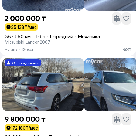
2 000 000 ₸
35 138
₸/мес
387 590 км
·
1.6 л
·
Передний
·
Механика
Mitsubishi Lancer 2007
Астана
·
Вчера
71
От владельца
9 800 000 ₸
172 180
₸/мес