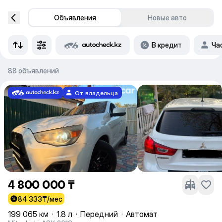
Объявления
Новые авто
В кредит
Ча
88 объявлений
От владельца
4 800 000 ₸
84 333
₸/мес
199 065 км
·
1.8 л
·
Передний
·
Автомат