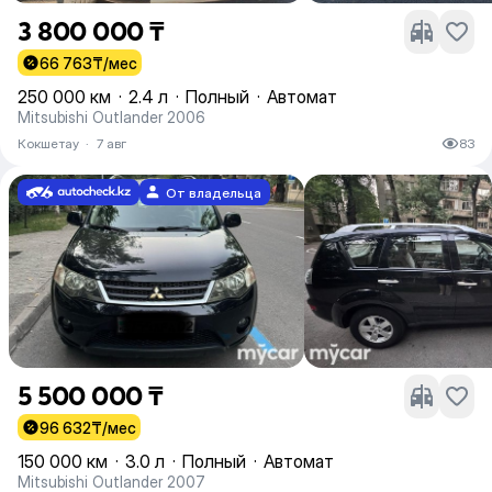
3 800 000 ₸
66 763
₸/мес
250 000 км
·
2.4 л
·
Полный
·
Автомат
Mitsubishi Outlander 2006
Кокшетау
·
7 авг
83
От владельца
5 500 000 ₸
96 632
₸/мес
150 000 км
·
3.0 л
·
Полный
·
Автомат
Mitsubishi Outlander 2007