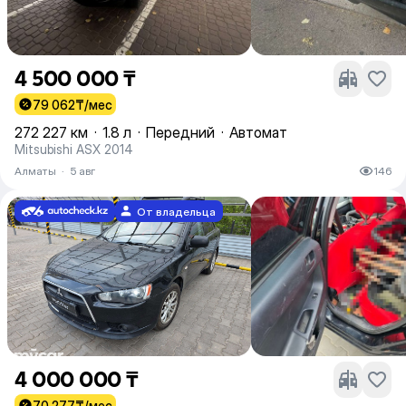
4 500 000 ₸
79 062
₸/мес
272 227 км
·
1.8 л
·
Передний
·
Автомат
Mitsubishi ASX 2014
Алматы
·
5 авг
146
От владельца
4 000 000 ₸
70 277
₸/мес