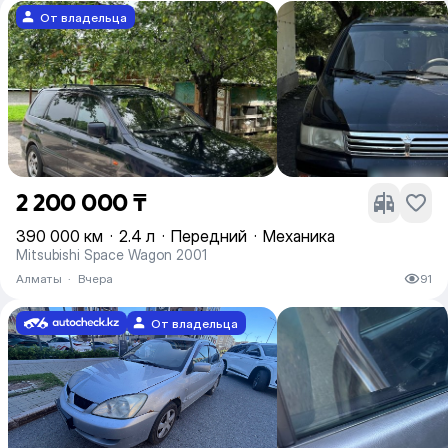
От владельца
2 200 000 ₸
390 000 км
·
2.4 л
·
Передний
·
Механика
Mitsubishi Space Wagon 2001
Алматы
·
Вчера
91
От владельца