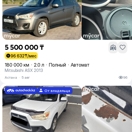
5 500 000 ₸
96 632
₸/мес
180 000 км
·
2.0 л
·
Полный
·
Автомат
Mitsubishi ASX 2013
Астана
·
5 авг
96
От владельца