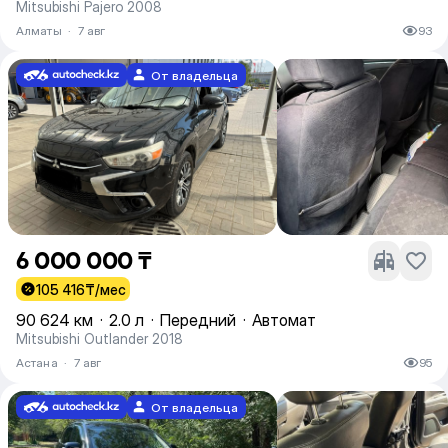
Mitsubishi Pajero 2008
Алматы
·
7 авг
93
От владельца
6 000 000 ₸
105 416
₸/мес
90 624 км
·
2.0 л
·
Передний
·
Автомат
Mitsubishi Outlander 2018
Астана
·
7 авг
95
От владельца