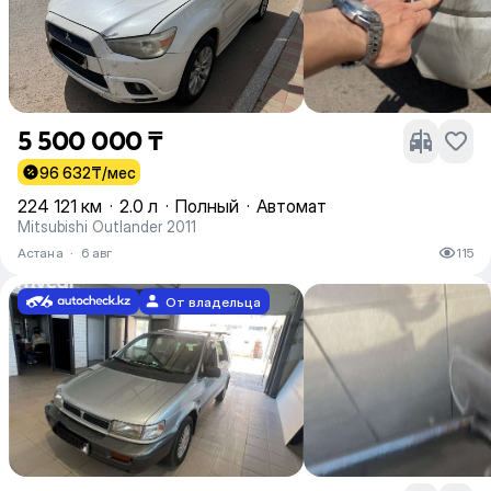
5 500 000 ₸
96 632
₸/мес
224 121 км
·
2.0 л
·
Полный
·
Автомат
Mitsubishi Outlander 2011
Астана
·
6 авг
115
От владельца