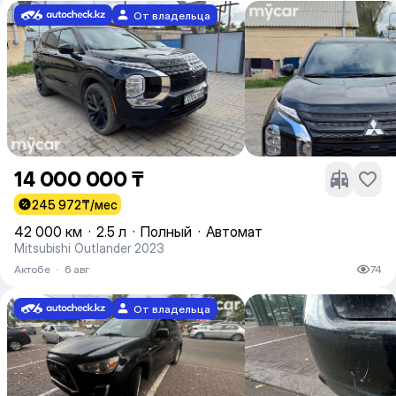
От владельца
14 000 000 ₸
245 972
₸/мес
42 000 км
·
2.5 л
·
Полный
·
Автомат
Mitsubishi Outlander 2023
Актобе
·
6 авг
74
От владельца