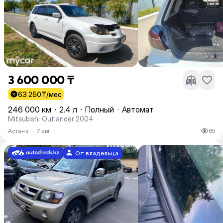
3 600 000 ₸
63 250
₸/мес
246 000 км
·
2.4 л
·
Полный
·
Автомат
Mitsubishi Outlander 2004
Астана
·
7 авг
85
От владельца