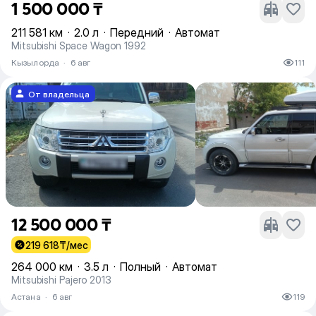
1 500 000 ₸
211 581 км
·
2.0 л
·
Передний
·
Автомат
Mitsubishi Space Wagon 1992
Кызылорда
·
6 авг
111
От владельца
12 500 000 ₸
219 618
₸/мес
264 000 км
·
3.5 л
·
Полный
·
Автомат
Mitsubishi Pajero 2013
Астана
·
6 авг
119