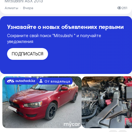
Mitsubishi ASX 2013
Алматы
·
Вчера
261
Узнавайте о новых объявлениях первыми
Сохраните свой поиск "Mitsubishi " и получайте
уведомления
ПОДПИСАТЬСЯ
От владельца