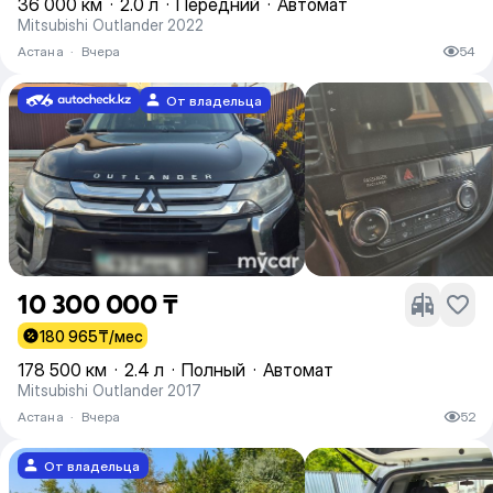
36 000 км
·
2.0 л
·
Передний
·
Автомат
Mitsubishi Outlander 2022
Астана
·
Вчера
54
От владельца
10 300 000 ₸
180 965
₸/мес
178 500 км
·
2.4 л
·
Полный
·
Автомат
Mitsubishi Outlander 2017
Астана
·
Вчера
52
От владельца