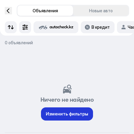
Объявления
Новые авто
В кредит
Ча
0 объявлений
Ничего не найдено
Изменить фильтры