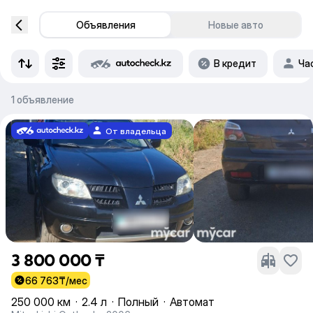
Объявления
Новые авто
В кредит
Ча
1 объявление
От владельца
3 800 000 ₸
66 763
₸/мес
250 000 км
·
2.4 л
·
Полный
·
Автомат