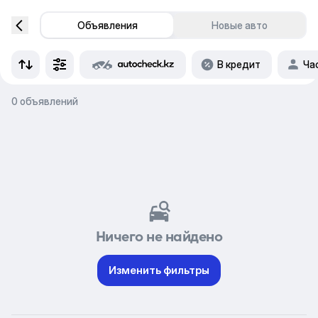
Объявления
Новые авто
В кредит
Ча
0 объявлений
Ничего не найдено
Изменить фильтры