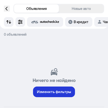
Объявления
Новые авто
В кредит
Ча
0 объявлений
Ничего не найдено
Изменить фильтры