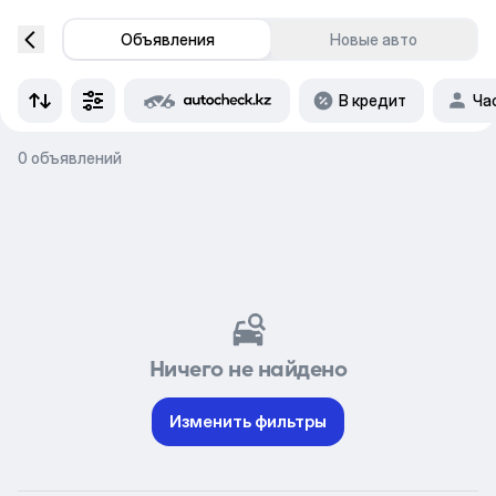
Объявления
Новые авто
В кредит
Ча
0 объявлений
Ничего не найдено
Изменить фильтры