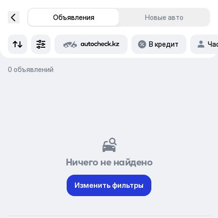
Объявления
Новые авто
В кредит
Ча
0 объявлений
Ничего не найдено
Изменить фильтры