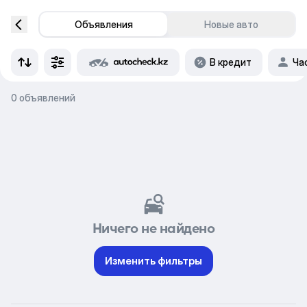
Объявления
Новые авто
В кредит
Ча
0 объявлений
Ничего не найдено
Изменить фильтры