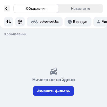
Объявления
Новые авто
В кредит
Ча
0 объявлений
Ничего не найдено
Изменить фильтры