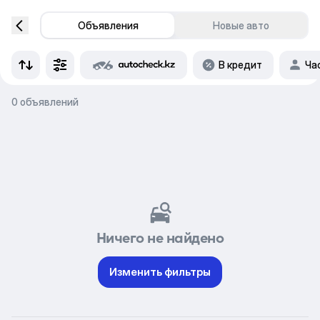
Объявления
Новые авто
В кредит
Ча
0 объявлений
Ничего не найдено
Изменить фильтры