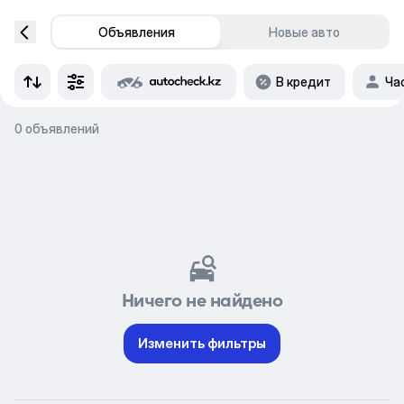
Объявления
Новые авто
В кредит
Ча
0 объявлений
Ничего не найдено
Изменить фильтры