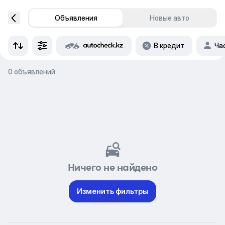
Объявления
Новые авто
В кредит
Ча
0 объявлений
Ничего не найдено
Изменить фильтры