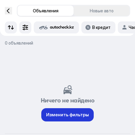
Объявления
Новые авто
В кредит
Ча
0 объявлений
Ничего не найдено
Изменить фильтры