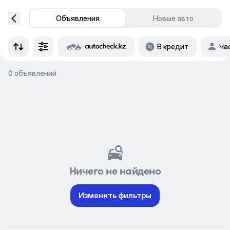
Объявления
Новые авто
В кредит
Ча
0 объявлений
Ничего не найдено
Изменить фильтры