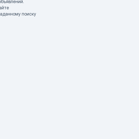
объявлений.
айте
заданному поиску