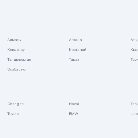
Алматы
Астана
Аты
Кокшетау
Костанай
Кыз
Талдыкорган
Тараз
Тур
Экибастуз
Changan
Haval
Tan
Toyota
BMW
Lan