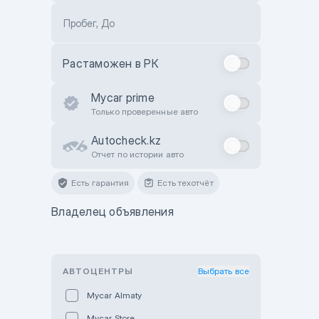
Пробег, До
Растаможен в РК
Mycar prime
Только проверенные авто
Autocheck.kz
Отчет по истории авто
Есть гарантия
Есть техотчёт
Владелец объявления
АВТОЦЕНТРЫ
Выбрать все
Mycar Almaty
Mycar Store