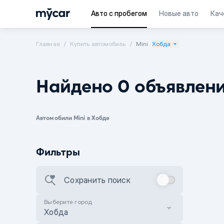
Авто с пробегом
Новые авто
Кач
Главная
Купить автомобиль
Mini
Хобда
Найдено 0 объявлен
Автомобили Mini в Хобде
Фильтры
Сохранить поиск
Выберите город
Хобда