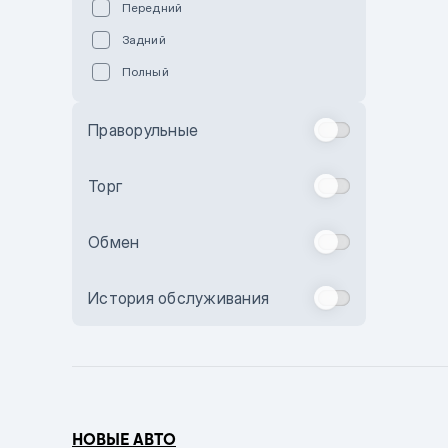
Передний
Пурпурный
Задний
Коричневый
Полный
Голубой
Синий
Праворульные
Фиолетовый
Зеленый
Торг
Желтый
Обмен
Бежевый
Бордовый
История обслуживания
Комбинированный
Бронзовый
Темно-синий
Серый металлик
НОВЫЕ АВТО
Сиреневый металлик