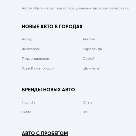
Черный металлик
Автомобили из салона от официальных дилеров Казахстана.
Стальной
НОВЫЕ АВТО В ГОРОДАХ
Вишневый
Серебристый металлик
Актау
Актобе
Темно-коричневый
Жезказган
Караганда
Бело-Дымчатый
Петропавловск
Семей
Светло-зелёный металлик
Усть-Каменогорск
Шымкент
Бирюзовый
Темно-синий металлик
БРЕНДЫ НОВЫХ АВТО
Зеленый металлик
Hyundai
Chery
Комбинированный
GWM
BYD
АВТО С ПРОБЕГОМ