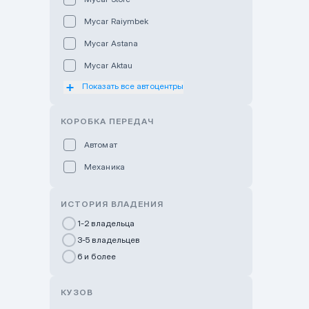
Mycar Raiymbek
Mycar Astana
Mycar Aktau
Показать все автоцентры
Mycar Uralsk
Haval & Tank Kyzylorda
КОРОБКА ПЕРЕДАЧ
Haval & Tank Pavlodar
Автомат
Bavaria Almaty
Механика
Mycar Shymkent
Bavaria Astana
ИСТОРИЯ ВЛАДЕНИЯ
GWM Nurly Zhol
1-2 владельца
3-5 владельцев
Chery Astana
6 и более
Changan Auto Nurly Zhol
Haval Atyrau
КУЗОВ
Hyundai Auto Almaty