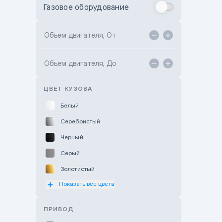
Газовое оборудование
Toyota Astana
Toyota Kokshetau
Объем двигателя, От
TANK Motors Karaganda
Объем двигателя, До
Hyundai ShymCity
Toyota Shygys
ЦВЕТ КУЗОВА
Белый
Серебристый
Черный
Серый
Золотистый
Показать все цвета
Оранжевый
Розовый
ПРИВОД
Красный