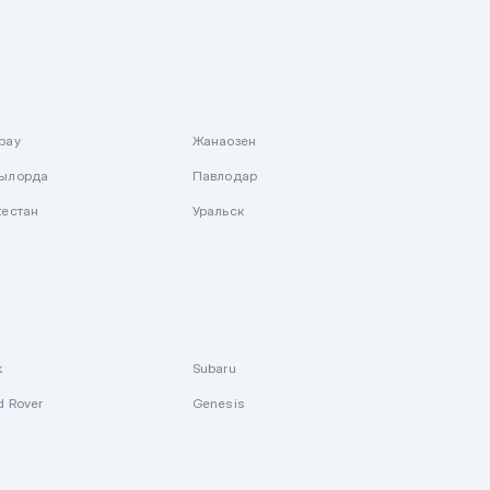
рау
Жанаозен
ылорда
Павлодар
кестан
Уральск
k
Subaru
d Rover
Genesis