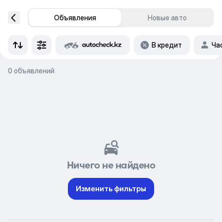
Объявления
Новые авто
В кредит
Ча
0 объявлений
Ничего не найдено
Изменить фильтры