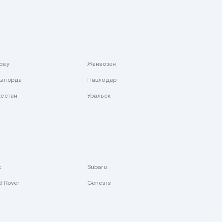
рау
Жанаозен
ылорда
Павлодар
кестан
Уральск
k
Subaru
d Rover
Genesis