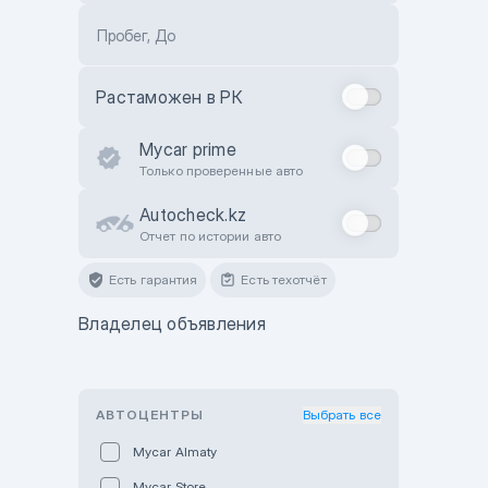
Пробег, До
Растаможен в РК
Mycar prime
Только проверенные авто
Autocheck.kz
Отчет по истории авто
Есть гарантия
Есть техотчёт
Владелец объявления
АВТОЦЕНТРЫ
Выбрать все
Mycar Almaty
Mycar Store