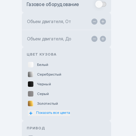
Газовое оборудование
Toyota Astana
Toyota Kokshetau
Объем двигателя, От
TANK Motors Karaganda
Объем двигателя, До
Hyundai ShymCity
Toyota Shygys
ЦВЕТ КУЗОВА
Белый
Серебристый
Черный
Серый
Золотистый
Показать все цвета
Оранжевый
Розовый
ПРИВОД
Красный