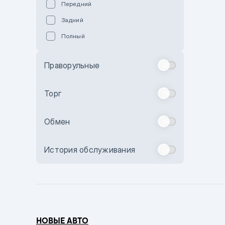
Передний
Пурпурный
Задний
Коричневый
Полный
Голубой
Синий
Праворульные
Фиолетовый
Зеленый
Торг
Желтый
Обмен
Бежевый
Бордовый
История обслуживания
Комбинированный
Бронзовый
Темно-синий
Серый металлик
НОВЫЕ АВТО
Сиреневый металлик