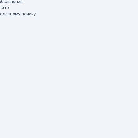
объявлений.
айте
заданному поиску