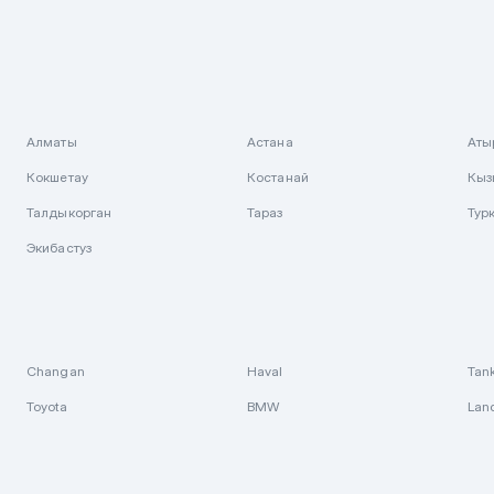
Алматы
Астана
Аты
Кокшетау
Костанай
Кыз
Талдыкорган
Тараз
Тур
Экибастуз
Changan
Haval
Tan
Toyota
BMW
Lan