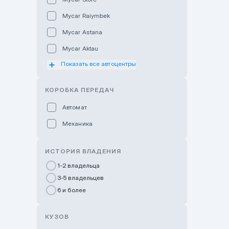
Mycar Raiymbek
Mycar Astana
Mycar Aktau
Показать все автоцентры
Mycar Uralsk
Haval & Tank Kyzylorda
КОРОБКА ПЕРЕДАЧ
Haval & Tank Pavlodar
Автомат
Bavaria Almaty
Механика
Mycar Shymkent
Bavaria Astana
ИСТОРИЯ ВЛАДЕНИЯ
GWM Nurly Zhol
1-2 владельца
3-5 владельцев
Chery Astana
6 и более
Changan Auto Nurly Zhol
Haval Atyrau
КУЗОВ
Hyundai Auto Almaty