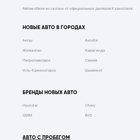
Черный металлик
Автомобили из салона от официальных дилеров Казахстана.
Стальной
НОВЫЕ АВТО В ГОРОДАХ
Вишневый
Серебристый металлик
Актау
Актобе
Темно-коричневый
Жезказган
Караганда
Бело-Дымчатый
Петропавловск
Семей
Светло-зелёный металлик
Усть-Каменогорск
Шымкент
Бирюзовый
Темно-синий металлик
БРЕНДЫ НОВЫХ АВТО
Зеленый металлик
Hyundai
Chery
Комбинированный
GWM
BYD
АВТО С ПРОБЕГОМ