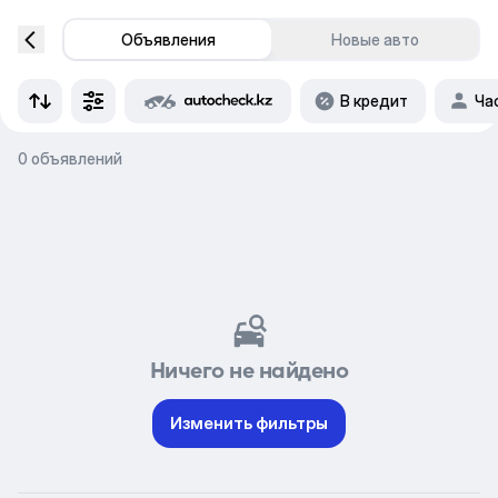
Объявления
Новые авто
В кредит
Ча
0 объявлений
Ничего не найдено
Изменить фильтры