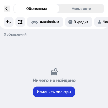
Объявления
Новые авто
В кредит
Ча
0 объявлений
Ничего не найдено
Изменить фильтры