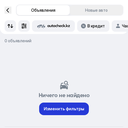
Объявления
Новые авто
В кредит
Ча
0 объявлений
Ничего не найдено
Изменить фильтры