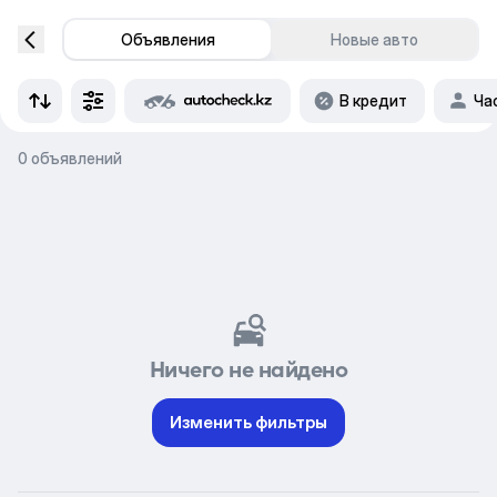
Объявления
Новые авто
В кредит
Ча
0 объявлений
Ничего не найдено
Изменить фильтры