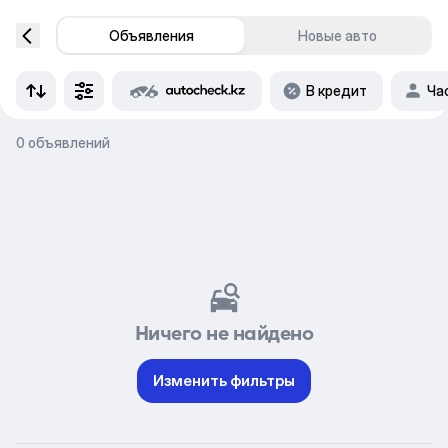
Объявления
Новые авто
В кредит
Ча
0 объявлений
Ничего не найдено
Изменить фильтры