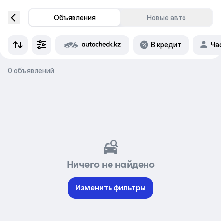
Объявления
Новые авто
В кредит
Ча
0 объявлений
Ничего не найдено
Изменить фильтры