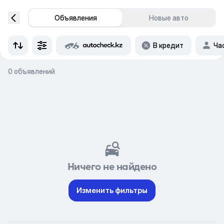
Объявления
Новые авто
В кредит
Ча
0 объявлений
Ничего не найдено
Изменить фильтры