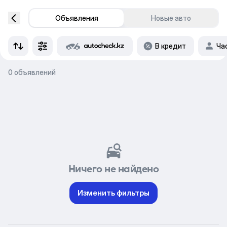
Объявления
Новые авто
В кредит
Ча
0 объявлений
Ничего не найдено
Изменить фильтры