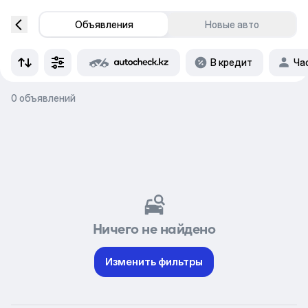
Объявления
Новые авто
В кредит
Ча
0 объявлений
Ничего не найдено
Изменить фильтры