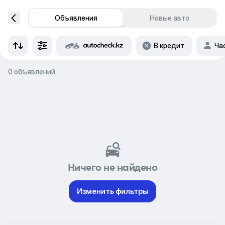
Объявления
Новые авто
В кредит
Ча
0 объявлений
Ничего не найдено
Изменить фильтры