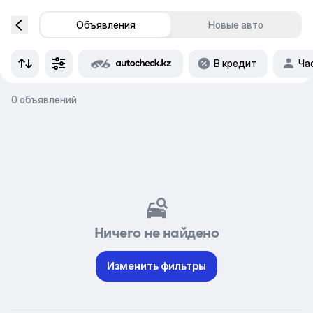
Объявления
Новые авто
В кредит
Ча
0 объявлений
Ничего не найдено
Изменить фильтры