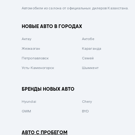
Черный металлик
Автомобили из салона от официальных дилеров Казахстана.
Стальной
НОВЫЕ АВТО В ГОРОДАХ
Вишневый
Серебристый металлик
Актау
Актобе
Темно-коричневый
Жезказган
Караганда
Бело-Дымчатый
Петропавловск
Семей
Светло-зелёный металлик
Усть-Каменогорск
Шымкент
Бирюзовый
Темно-синий металлик
БРЕНДЫ НОВЫХ АВТО
Зеленый металлик
Hyundai
Chery
Комбинированный
GWM
BYD
АВТО С ПРОБЕГОМ