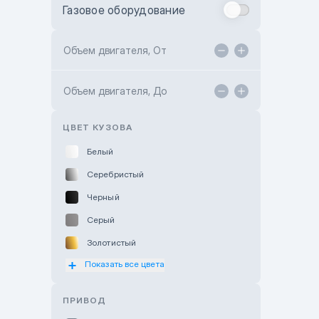
Газовое оборудование
Toyota Astana
Toyota Kokshetau
Объем двигателя, От
TANK Motors Karaganda
Объем двигателя, До
Hyundai ShymCity
Toyota Shygys
ЦВЕТ КУЗОВА
Белый
Серебристый
Черный
Серый
Золотистый
Показать все цвета
Оранжевый
Розовый
ПРИВОД
Красный