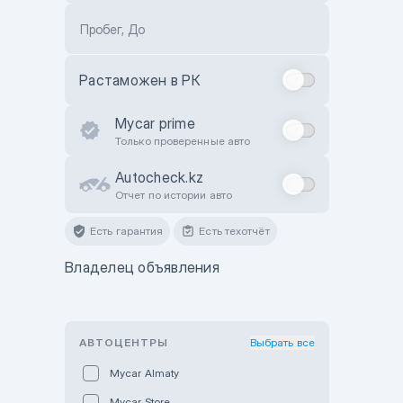
Пробег, До
Растаможен в РК
Mycar prime
Только проверенные авто
Autocheck.kz
Отчет по истории авто
Есть гарантия
Есть техотчёт
Владелец объявления
АВТОЦЕНТРЫ
Выбрать все
Mycar Almaty
Mycar Store