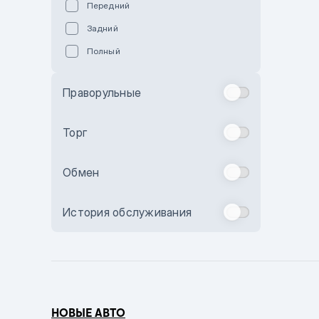
Передний
Пурпурный
Задний
Коричневый
Полный
Голубой
Синий
Праворульные
Фиолетовый
Зеленый
Торг
Желтый
Обмен
Бежевый
Бордовый
История обслуживания
Комбинированный
Бронзовый
Темно-синий
Серый металлик
НОВЫЕ АВТО
Сиреневый металлик