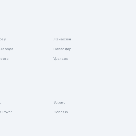
рау
Жанаозен
ылорда
Павлодар
кестан
Уральск
k
Subaru
d Rover
Genesis