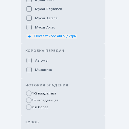
Mycar Raiymbek
Mycar Astana
Mycar Aktau
Показать все автоцентры
Mycar Uralsk
Haval & Tank Kyzylorda
КОРОБКА ПЕРЕДАЧ
Haval & Tank Pavlodar
Автомат
Bavaria Almaty
Механика
Mycar Shymkent
Bavaria Astana
ИСТОРИЯ ВЛАДЕНИЯ
GWM Nurly Zhol
1-2 владельца
3-5 владельцев
Chery Astana
6 и более
Changan Auto Nurly Zhol
Haval Atyrau
КУЗОВ
Hyundai Auto Almaty