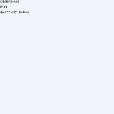
объявлений.
айте
заданному поиску