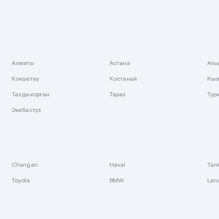
Алматы
Астана
Аты
Кокшетау
Костанай
Кыз
Талдыкорган
Тараз
Тур
Экибастуз
Changan
Haval
Tan
Toyota
BMW
Lan