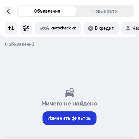
Объявления
Новые авто
В кредит
Ча
0 объявлений
Ничего не найдено
Изменить фильтры