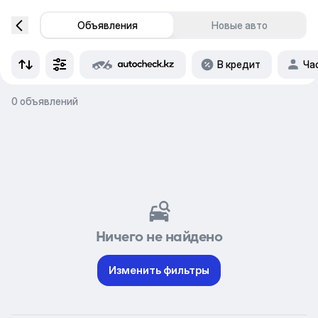
Объявления
Новые авто
В кредит
Ча
0 объявлений
Ничего не найдено
Изменить фильтры