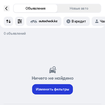
Объявления
Новые авто
В кредит
Ча
0 объявлений
Ничего не найдено
Изменить фильтры