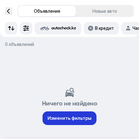
Объявления
Новые авто
В кредит
Ча
0 объявлений
Ничего не найдено
Изменить фильтры