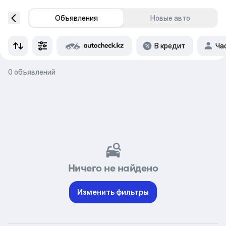
Объявления
Новые авто
В кредит
Ча
0 объявлений
Ничего не найдено
Изменить фильтры