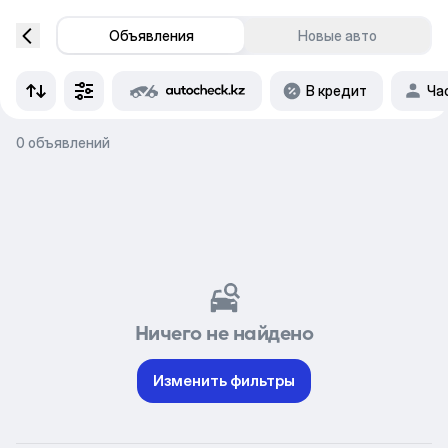
Объявления
Новые авто
В кредит
Ча
0 объявлений
Ничего не найдено
Изменить фильтры