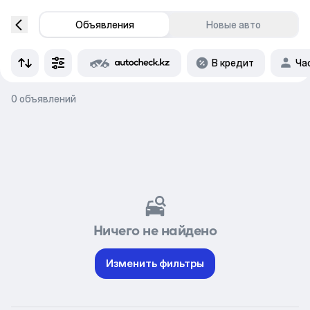
Объявления
Новые авто
В кредит
Ча
0 объявлений
Ничего не найдено
Изменить фильтры