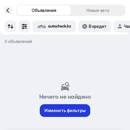
Объявления
Новые авто
В кредит
Ча
0 объявлений
Ничего не найдено
Изменить фильтры