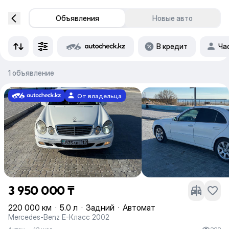
Объявления
Новые авто
В кредит
Ча
1 объявление
От владельца
3 950 000 ₸
220 000 км
·
5.0 л
·
Задний
·
Автомат
Mercedes-Benz E-Класс 2002