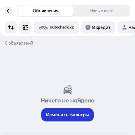
Объявления
Новые авто
В кредит
Ча
0 объявлений
Ничего не найдено
Изменить фильтры