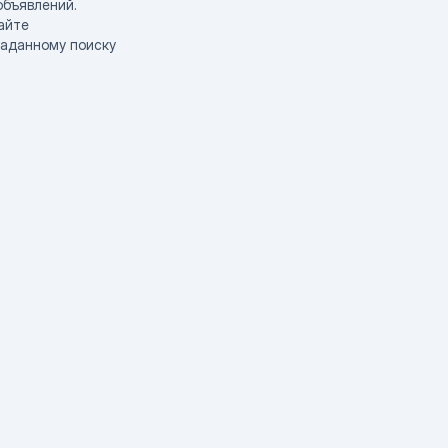
объявлений.
айте
заданному поиску