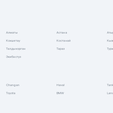
Алматы
Астана
Аты
Кокшетау
Костанай
Кыз
Талдыкорган
Тараз
Тур
Экибастуз
Changan
Haval
Tan
Toyota
BMW
Lan