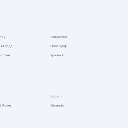
рау
Жанаозен
ылорда
Павлодар
кестан
Уральск
k
Subaru
d Rover
Genesis