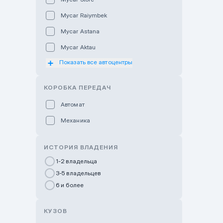
Mycar Raiymbek
Mycar Astana
Mycar Aktau
Показать все автоцентры
Mycar Uralsk
Haval & Tank Kyzylorda
КОРОБКА ПЕРЕДАЧ
Haval & Tank Pavlodar
Автомат
Bavaria Almaty
Механика
Mycar Shymkent
Bavaria Astana
ИСТОРИЯ ВЛАДЕНИЯ
GWM Nurly Zhol
1-2 владельца
3-5 владельцев
Chery Astana
6 и более
Changan Auto Nurly Zhol
Haval Atyrau
КУЗОВ
Hyundai Auto Almaty