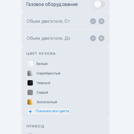
Газовое оборудование
Toyota Astana
Toyota Kokshetau
Объем двигателя, От
TANK Motors Karaganda
Объем двигателя, До
Hyundai ShymCity
Toyota Shygys
ЦВЕТ КУЗОВА
Белый
Серебристый
Черный
Серый
Золотистый
Показать все цвета
Оранжевый
Розовый
ПРИВОД
Красный