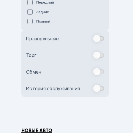
Передний
Пурпурный
Задний
Коричневый
Полный
Голубой
Синий
Праворульные
Фиолетовый
Зеленый
Торг
Желтый
Обмен
Бежевый
Бордовый
История обслуживания
Комбинированный
Бронзовый
Темно-синий
Серый металлик
НОВЫЕ АВТО
Сиреневый металлик