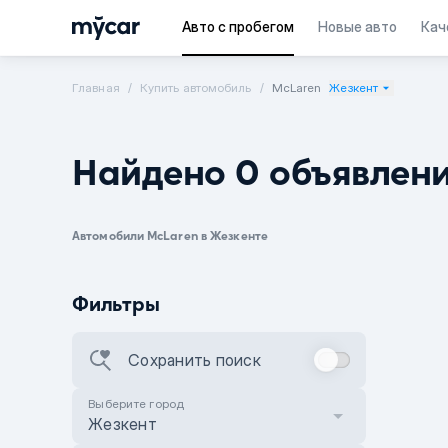
Авто с пробегом
Новые авто
Кач
Главная
Купить автомобиль
McLaren
Жезкент
Найдено 0 объявлен
Автомобили McLaren в Жезкенте
Фильтры
Сохранить поиск
Выберите город
Жезкент