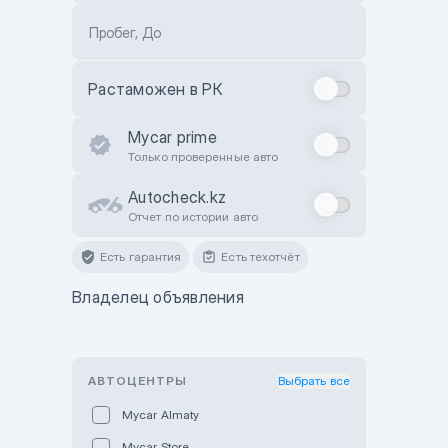
Пробег, До
Растаможен в РК
Mycar prime
Только проверенные авто
Autocheck.kz
Отчет по истории авто
Есть гарантия
Есть техотчёт
Владелец объявления
АВТОЦЕНТРЫ
Выбрать все
Mycar Almaty
Mycar Store