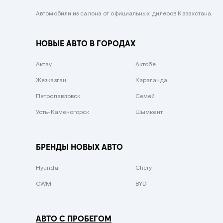
Черный металлик
Автомобили из салона от официальных дилеров Казахстана.
Стальной
НОВЫЕ АВТО В ГОРОДАХ
Вишневый
Серебристый металлик
Актау
Актобе
Темно-коричневый
Жезказган
Караганда
Бело-Дымчатый
Петропавловск
Семей
Светло-зелёный металлик
Усть-Каменогорск
Шымкент
Бирюзовый
Темно-синий металлик
БРЕНДЫ НОВЫХ АВТО
Зеленый металлик
Hyundai
Chery
Комбинированный
GWM
BYD
АВТО С ПРОБЕГОМ