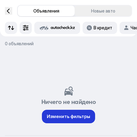
Объявления
Новые авто
В кредит
Ча
0 объявлений
Ничего не найдено
Изменить фильтры