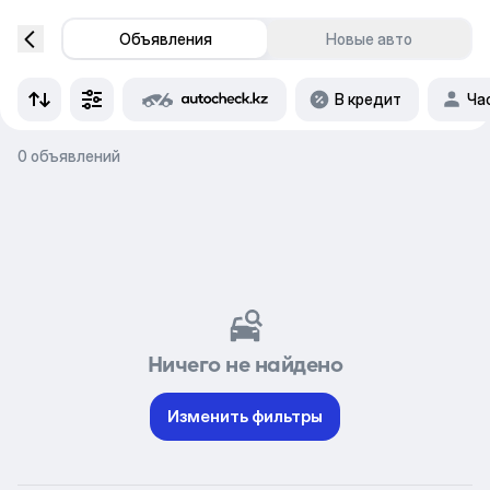
Объявления
Новые авто
В кредит
Ча
0 объявлений
Ничего не найдено
Изменить фильтры