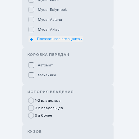
Mycar Raiymbek
Mycar Astana
Mycar Aktau
Показать все автоцентры
Mycar Uralsk
Haval & Tank Kyzylorda
КОРОБКА ПЕРЕДАЧ
Haval & Tank Pavlodar
Автомат
Bavaria Almaty
Механика
Mycar Shymkent
Bavaria Astana
ИСТОРИЯ ВЛАДЕНИЯ
GWM Nurly Zhol
1-2 владельца
3-5 владельцев
Chery Astana
6 и более
Changan Auto Nurly Zhol
Haval Atyrau
КУЗОВ
Hyundai Auto Almaty