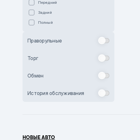
Передний
Пурпурный
Задний
Коричневый
Полный
Голубой
Синий
Праворульные
Фиолетовый
Зеленый
Торг
Желтый
Обмен
Бежевый
Бордовый
История обслуживания
Комбинированный
Бронзовый
Темно-синий
Серый металлик
НОВЫЕ АВТО
Сиреневый металлик