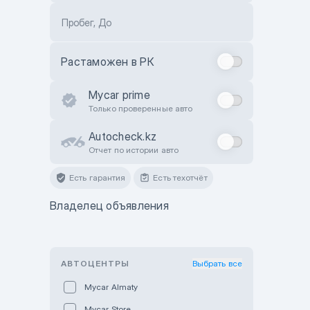
Пробег, До
Растаможен в РК
Mycar prime
Только проверенные авто
Autocheck.kz
Отчет по истории авто
Есть гарантия
Есть техотчёт
Владелец объявления
АВТОЦЕНТРЫ
Выбрать все
Mycar Almaty
Mycar Store