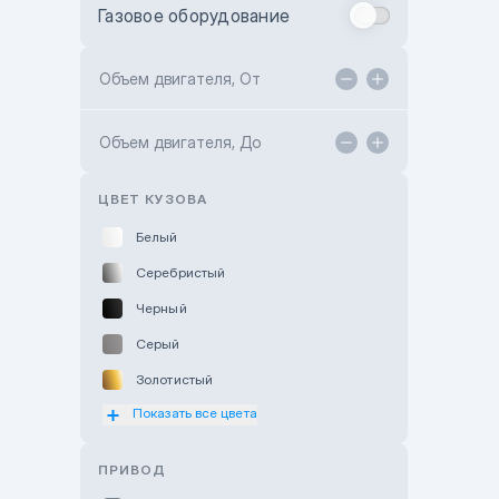
Газовое оборудование
Toyota Astana
Toyota Kokshetau
Объем двигателя, От
TANK Motors Karaganda
Объем двигателя, До
Hyundai ShymCity
Toyota Shygys
ЦВЕТ КУЗОВА
Белый
Серебристый
Черный
Серый
Золотистый
Показать все цвета
Оранжевый
Розовый
ПРИВОД
Красный