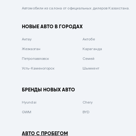
Черный металлик
Автомобили из салона от официальных дилеров Казахстана.
Стальной
НОВЫЕ АВТО В ГОРОДАХ
Вишневый
Серебристый металлик
Актау
Актобе
Темно-коричневый
Жезказган
Караганда
Бело-Дымчатый
Петропавловск
Семей
Светло-зелёный металлик
Усть-Каменогорск
Шымкент
Бирюзовый
Темно-синий металлик
БРЕНДЫ НОВЫХ АВТО
Зеленый металлик
Hyundai
Chery
Комбинированный
GWM
BYD
АВТО С ПРОБЕГОМ