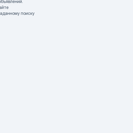
объявлений.
айте
заданному поиску