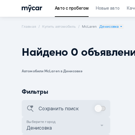
Авто с пробегом
Новые авто
Кач
Главная
Купить автомобиль
McLaren
Денисовка
Найдено 0 объявлен
Автомобили McLaren в Денисовке
Фильтры
Сохранить поиск
Выберите город
Денисовка