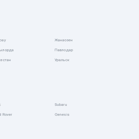
рау
Жанаозен
ылорда
Павлодар
кестан
Уральск
k
Subaru
d Rover
Genesis