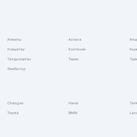
Алматы
Астана
Аты
Кокшетау
Костанай
Кыз
Талдыкорган
Тараз
Тур
Экибастуз
Changan
Haval
Tan
Toyota
BMW
Lan