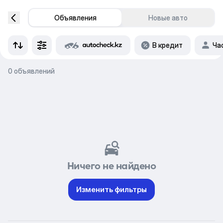
Объявления
Новые авто
В кредит
Ча
0 объявлений
Ничего не найдено
Изменить фильтры