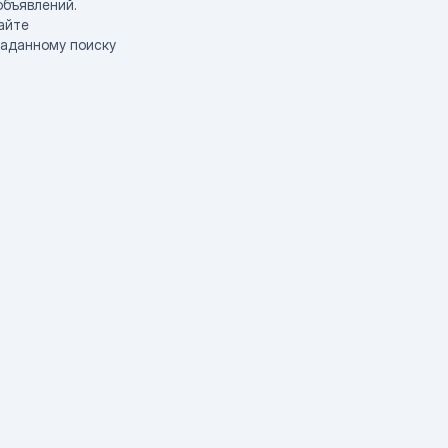
объявлений.
айте
заданному поиску