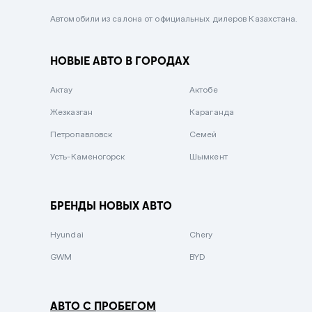
Черный металлик
Автомобили из салона от официальных дилеров Казахстана.
Стальной
НОВЫЕ АВТО В ГОРОДАХ
Вишневый
Серебристый металлик
Актау
Актобе
Темно-коричневый
Жезказган
Караганда
Бело-Дымчатый
Петропавловск
Семей
Светло-зелёный металлик
Усть-Каменогорск
Шымкент
Бирюзовый
Темно-синий металлик
БРЕНДЫ НОВЫХ АВТО
Зеленый металлик
Hyundai
Chery
Комбинированный
GWM
BYD
АВТО С ПРОБЕГОМ