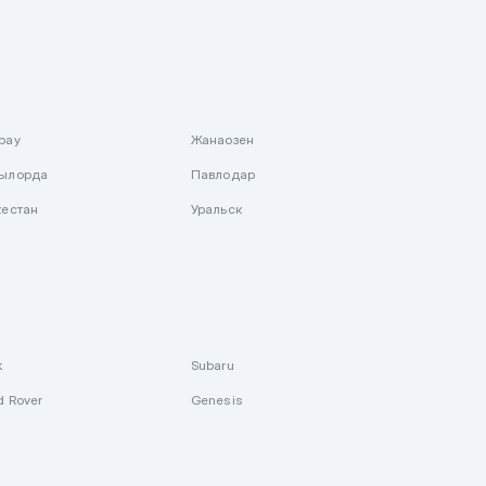
рау
Жанаозен
ылорда
Павлодар
кестан
Уральск
k
Subaru
d Rover
Genesis