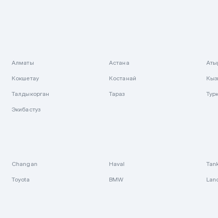
Алматы
Астана
Аты
Кокшетау
Костанай
Кыз
Талдыкорган
Тараз
Тур
Экибастуз
Changan
Haval
Tan
Toyota
BMW
Lan