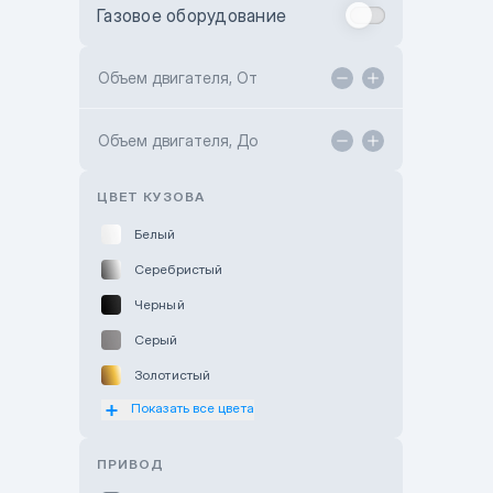
Газовое оборудование
Toyota Astana
Toyota Kokshetau
Объем двигателя, От
TANK Motors Karaganda
Объем двигателя, До
Hyundai ShymCity
Toyota Shygys
ЦВЕТ КУЗОВА
Белый
Серебристый
Черный
Серый
Золотистый
Показать все цвета
Оранжевый
Розовый
ПРИВОД
Красный