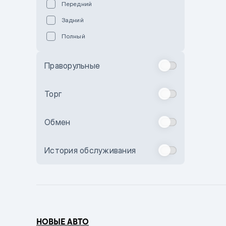
Передний
Пурпурный
Задний
Коричневый
Полный
Голубой
Синий
Праворульные
Фиолетовый
Зеленый
Торг
Желтый
Обмен
Бежевый
Бордовый
История обслуживания
Комбинированный
Бронзовый
Темно-синий
Серый металлик
НОВЫЕ АВТО
Сиреневый металлик