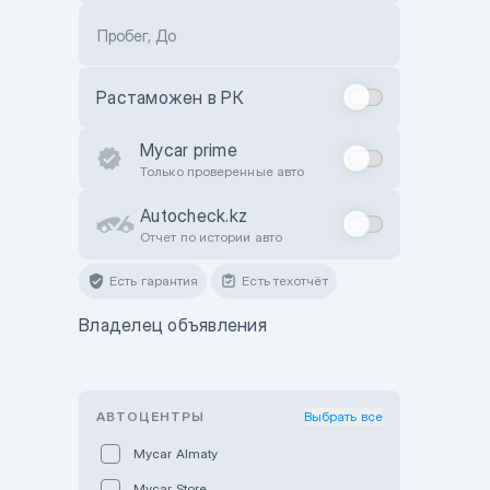
Пробег, До
Растаможен в РК
Mycar prime
Только проверенные авто
Autocheck.kz
Отчет по истории авто
Есть гарантия
Есть техотчёт
Владелец объявления
АВТОЦЕНТРЫ
Выбрать все
Mycar Almaty
Mycar Store