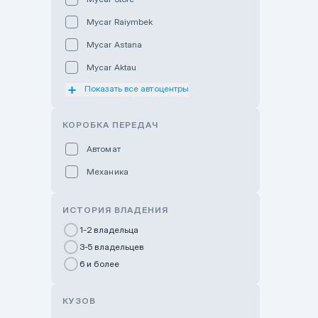
Mycar Raiymbek
Mycar Astana
Mycar Aktau
Показать все автоцентры
Mycar Uralsk
Haval & Tank Kyzylorda
КОРОБКА ПЕРЕДАЧ
Haval & Tank Pavlodar
Автомат
Bavaria Almaty
Механика
Mycar Shymkent
Bavaria Astana
ИСТОРИЯ ВЛАДЕНИЯ
GWM Nurly Zhol
1-2 владельца
3-5 владельцев
Chery Astana
6 и более
Changan Auto Nurly Zhol
Haval Atyrau
КУЗОВ
Hyundai Auto Almaty