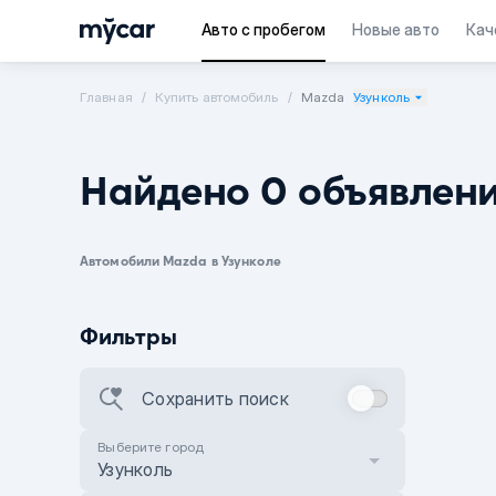
Авто с пробегом
Новые авто
Кач
Главная
Купить автомобиль
Mazda
Узунколь
Найдено 0 объявлен
Автомобили Mazda в Узунколе
Фильтры
Сохранить поиск
Выберите город
Узунколь