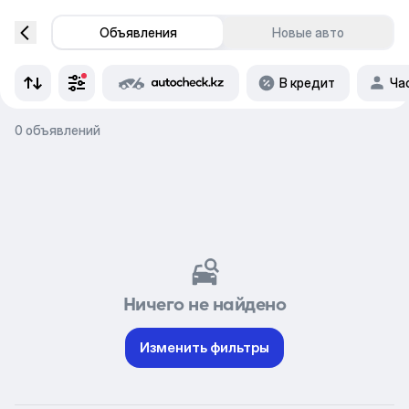
Объявления
Новые авто
В кредит
Ча
0 объявлений
Ничего не найдено
Изменить фильтры